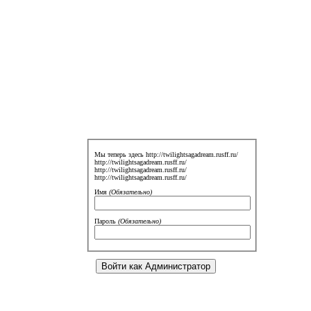
Мы теперь здесь http://twilightsagadream.rusff.ru/
http://twilightsagadream.rusff.ru/
http://twilightsagadream.rusff.ru/
http://twilightsagadream.rusff.ru/
Имя
(Обязательно)
Пароль
(Обязательно)