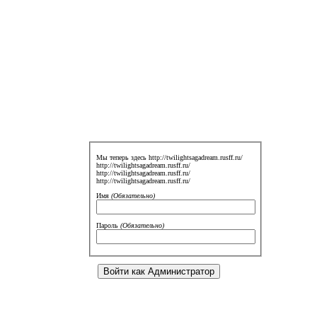
Мы теперь здесь http://twilightsagadream.rusff.ru/
http://twilightsagadream.rusff.ru/
http://twilightsagadream.rusff.ru/
http://twilightsagadream.rusff.ru/
Имя
(Обязательно)
Пароль
(Обязательно)