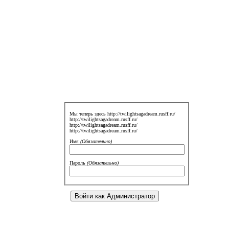
Мы теперь здесь http://twilightsagadream.rusff.ru/
http://twilightsagadream.rusff.ru/
http://twilightsagadream.rusff.ru/
http://twilightsagadream.rusff.ru/
Имя
(Обязательно)
Пароль
(Обязательно)