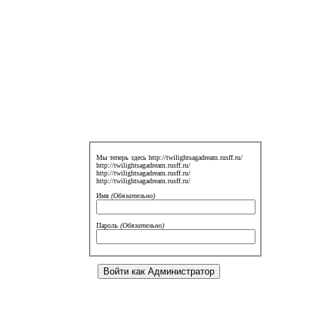
Мы теперь здесь http://twilightsagadream.rusff.ru/
http://twilightsagadream.rusff.ru/
http://twilightsagadream.rusff.ru/
http://twilightsagadream.rusff.ru/
Имя
(Обязательно)
Пароль
(Обязательно)