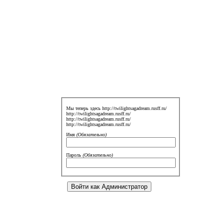
Мы теперь здесь http://twilightsagadream.rusff.ru/
http://twilightsagadream.rusff.ru/
http://twilightsagadream.rusff.ru/
http://twilightsagadream.rusff.ru/
Имя
(Обязательно)
Пароль
(Обязательно)